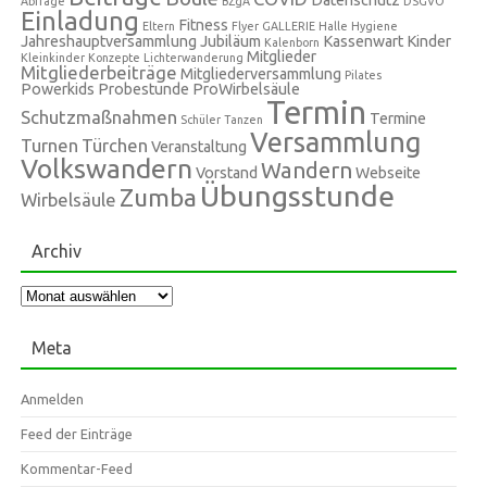
Abfrage
BZgA
DSGVO
Einladung
Fitness
Eltern
Flyer
GALLERIE
Halle
Hygiene
Jahreshauptversammlung
Jubiläum
Kassenwart
Kinder
Kalenborn
Mitglieder
Kleinkinder
Konzepte
Lichterwanderung
Mitgliederbeiträge
Mitgliederversammlung
Pilates
Powerkids
Probestunde
ProWirbelsäule
Termin
Schutzmaßnahmen
Termine
Schüler
Tanzen
Versammlung
Turnen
Türchen
Veranstaltung
Volkswandern
Wandern
Vorstand
Webseite
Übungsstunde
Zumba
Wirbelsäule
Archiv
Archiv
Meta
Anmelden
Feed der Einträge
Kommentar-Feed