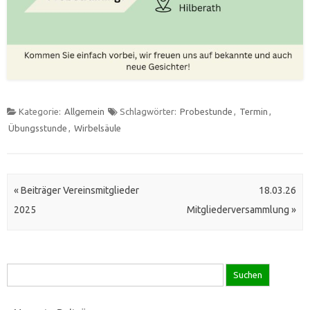
Kategorie:
Allgemein
Schlagwörter:
Probestunde
,
Termin
,
Übungsstunde
,
Wirbelsäule
Artikel Navigation
«
Beiträger Vereinsmitglieder
18.03.26
2025
Mitgliederversammlung
»
Suche
nach: