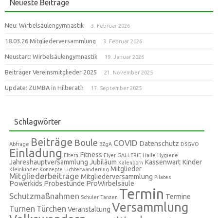
Neueste Beiträge
Neu: Wirbelsäulengymnastik
3. Februar 2026
18.03.26 Mitgliederversammlung
3. Februar 2026
Neustart: Wirbelsäulengymnastik
19. Januar 2026
Beiträger Vereinsmitglieder 2025
21. November 2025
Update: ZUMBA in Hilberath
17. September 2025
Schlagwörter
Beiträge
Boule
COVID
Datenschutz
Abfrage
BZgA
DSGVO
Einladung
Fitness
Eltern
Flyer
GALLERIE
Halle
Hygiene
Jahreshauptversammlung
Jubiläum
Kassenwart
Kinder
Kalenborn
Mitglieder
Kleinkinder
Konzepte
Lichterwanderung
Mitgliederbeiträge
Mitgliederversammlung
Pilates
Powerkids
Probestunde
ProWirbelsäule
Termin
Schutzmaßnahmen
Termine
Schüler
Tanzen
Versammlung
Turnen
Türchen
Veranstaltung