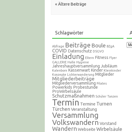
Artikel Navigation
« Ältere Beiträge
Schlagwörter
A
Beiträge
Ar
Boule
Abfrage
BZgA
COVID
Datenschutz
DSGVO
Einladung
Fitness
Eltern
Flyer
GALLERIE
Halle
Hygiene
Jahreshauptversammlung
Jubiläum
Kassenwart
Kinder
Kalenborn
Kleinkinder
Mitglieder
Konzepte
Lichterwanderung
Mitgliederbeiträge
Mitgliederversammlung
Pilates
Powerkids
Probestunde
ProWirbelsäule
Schutzmaßnahmen
Schüler
Tanzen
Termin
Turnen
Termine
Türchen
Veranstaltung
Versammlung
Volkswandern
Vorstand
Wandern
Wirbelsäule
Webseite