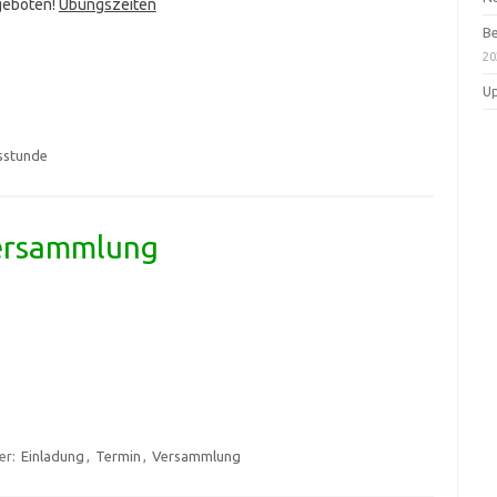
geboten!
Übungszeiten
Be
20
Up
sstunde
versammlung
er:
Einladung
,
Termin
,
Versammlung