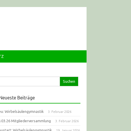
TZ
che
ch:
Neueste Beiträge
u: Wirbelsäulengymnastik
3. Februar 2026
.03.26 Mitgliederversammlung
3. Februar 2026
ustart: Wirbelsäulengymnastik
19. Januar 2026