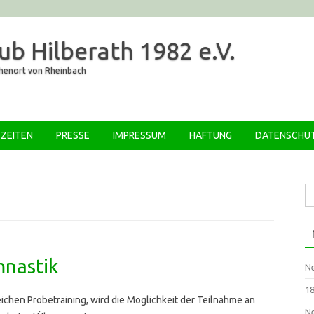
ub Hilberath 1982 e.V.
öhenort von Rheinbach
Zum Inhalt springen
ZEITEN
PRESSE
IMPRESSUM
HAFTUNG
DATENSCHU
Su
na
mnastik
Ne
18
ichen Probetraining, wird die Möglichkeit der Teilnahme an
Ne