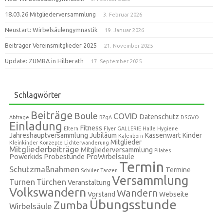
18.03.26 Mitgliederversammlung
3. Februar 2026
Neustart: Wirbelsäulengymnastik
19. Januar 2026
Beiträger Vereinsmitglieder 2025
21. November 2025
Update: ZUMBA in Hilberath
17. September 2025
Schlagwörter
Beiträge
Boule
COVID
Datenschutz
Abfrage
BZgA
DSGVO
Einladung
Fitness
Eltern
Flyer
GALLERIE
Halle
Hygiene
Jahreshauptversammlung
Jubiläum
Kassenwart
Kinder
Kalenborn
Mitglieder
Kleinkinder
Konzepte
Lichterwanderung
Mitgliederbeiträge
Mitgliederversammlung
Pilates
Powerkids
Probestunde
ProWirbelsäule
Termin
Schutzmaßnahmen
Termine
Schüler
Tanzen
Versammlung
Turnen
Türchen
Veranstaltung
Volkswandern
Wandern
Vorstand
Webseite
Übungsstunde
Zumba
Wirbelsäule