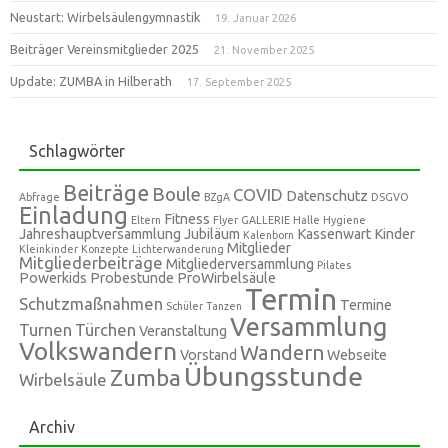
Neustart: Wirbelsäulengymnastik
19. Januar 2026
Beiträger Vereinsmitglieder 2025
21. November 2025
Update: ZUMBA in Hilberath
17. September 2025
Schlagwörter
Beiträge
Boule
COVID
Datenschutz
Abfrage
BZgA
DSGVO
Einladung
Fitness
Eltern
Flyer
GALLERIE
Halle
Hygiene
Jahreshauptversammlung
Jubiläum
Kassenwart
Kinder
Kalenborn
Mitglieder
Kleinkinder
Konzepte
Lichterwanderung
Mitgliederbeiträge
Mitgliederversammlung
Pilates
Powerkids
Probestunde
ProWirbelsäule
Termin
Schutzmaßnahmen
Termine
Schüler
Tanzen
Versammlung
Turnen
Türchen
Veranstaltung
Volkswandern
Wandern
Vorstand
Webseite
Übungsstunde
Zumba
Wirbelsäule
Archiv