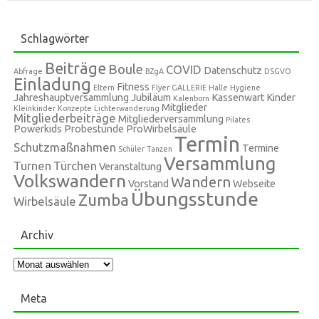
Schlagwörter
Beiträge
Boule
COVID
Datenschutz
Abfrage
BZgA
DSGVO
Einladung
Fitness
Eltern
Flyer
GALLERIE
Halle
Hygiene
Jahreshauptversammlung
Jubiläum
Kassenwart
Kinder
Kalenborn
Mitglieder
Kleinkinder
Konzepte
Lichterwanderung
Mitgliederbeiträge
Mitgliederversammlung
Pilates
Powerkids
Probestunde
ProWirbelsäule
Termin
Schutzmaßnahmen
Termine
Schüler
Tanzen
Versammlung
Turnen
Türchen
Veranstaltung
Volkswandern
Wandern
Vorstand
Webseite
Übungsstunde
Zumba
Wirbelsäule
Archiv
Archiv
Meta