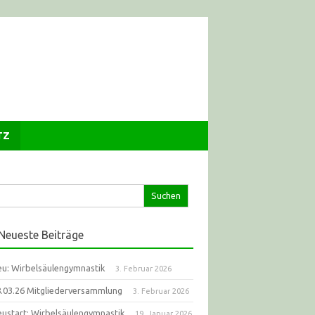
TZ
che
ch:
Neueste Beiträge
u: Wirbelsäulengymnastik
3. Februar 2026
.03.26 Mitgliederversammlung
3. Februar 2026
ustart: Wirbelsäulengymnastik
19. Januar 2026