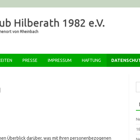
ub Hilberath 1982 e.V.
öhenort von Rheinbach
Zum Inhalt springen
EITEN
PRESSE
IMPRESSUM
HAFTUNG
DATENSCHU
Su
g
na
Ne
18
hen Überblick darüber, was mit Ihren personenbezogenen
Ne