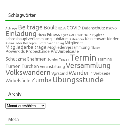
Schlagwörter
Beiträge
Boule
COVID
Datenschutz
Abfrage
BZgA
DSGVO
Einladung
Fitness
Eltern
Flyer
GALLERIE
Halle
Hygiene
Jahreshauptversammlung
Jubiläum
Kassenwart
Kinder
Kalenborn
Mitglieder
Kleinkinder
Konzepte
Lichterwanderung
Mitgliederbeiträge
Mitgliederversammlung
Pilates
Powerkids
Probestunde
ProWirbelsäule
Termin
Schutzmaßnahmen
Termine
Schüler
Tanzen
Versammlung
Turnen
Türchen
Veranstaltung
Volkswandern
Wandern
Vorstand
Webseite
Übungsstunde
Zumba
Wirbelsäule
Archiv
Archiv
Meta