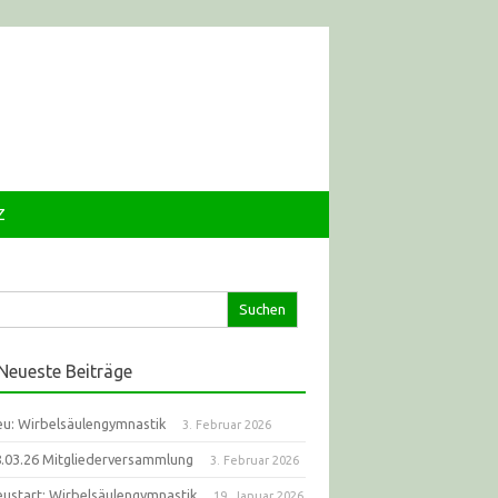
Z
che
ch:
Neueste Beiträge
u: Wirbelsäulengymnastik
3. Februar 2026
.03.26 Mitgliederversammlung
3. Februar 2026
ustart: Wirbelsäulengymnastik
19. Januar 2026