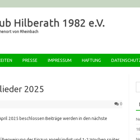
ub Hilberath 1982 e.V.
öhenort von Rheinbach
Zum Inhalt springen
EITEN
PRESSE
IMPRESSUM
HAFTUNG
DATENSCHUT
Su
lieder 2025
na
0
April 2025 beschlossen Beiträge werden in den nächste
Ne
18
Ne
nt-Überweisung der Einzug angekündigt und 1-2 Wochen später