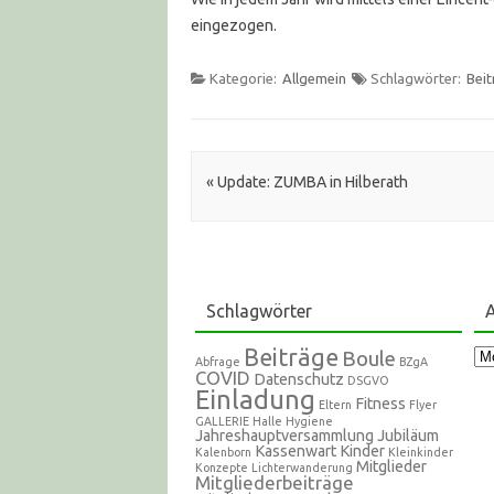
eingezogen.
Kategorie:
Allgemein
Schlagwörter:
Beit
Artikel Navigation
«
Update: ZUMBA in Hilberath
Schlagwörter
A
Beiträge
Ar
Boule
Abfrage
BZgA
COVID
Datenschutz
DSGVO
Einladung
Fitness
Eltern
Flyer
GALLERIE
Halle
Hygiene
Jahreshauptversammlung
Jubiläum
Kassenwart
Kinder
Kalenborn
Kleinkinder
Mitglieder
Konzepte
Lichterwanderung
Mitgliederbeiträge