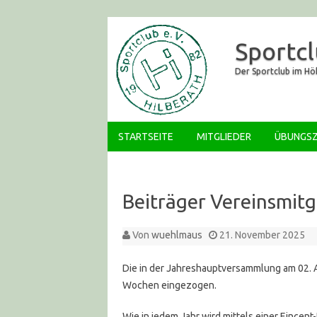
Sportcl
Der Sportclub im H
STARTSEITE
MITGLIEDER
ÜBUNGSZ
Beiträger Vereinsmitg
Von
wuehlmaus
21. November 2025
Die in der Jahreshauptversammlung am 02. 
Wochen eingezogen.
Wie in jedem Jahr wird mittels einer Eince