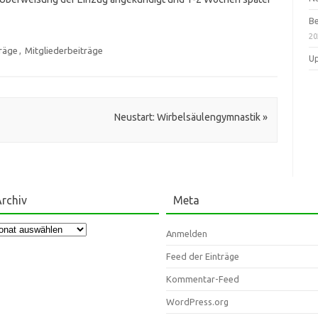
Be
20
räge
,
Mitgliederbeiträge
Up
Neustart: Wirbelsäulengymnastik
»
rchiv
Meta
chiv
Anmelden
Feed der Einträge
Kommentar-Feed
WordPress.org